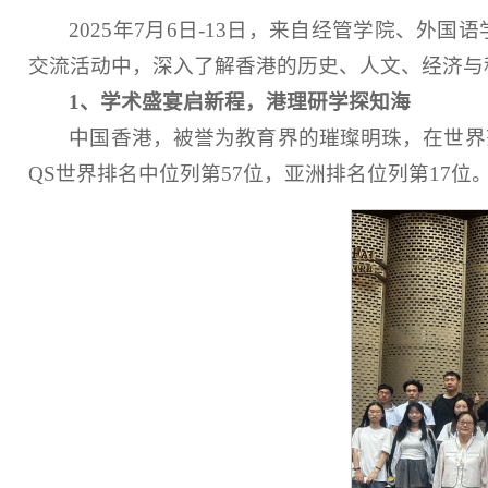
202
5
年
7
月
6
日
-13
日
，
来自经管学院、外国语
交流活动中，深入了解香港的历史、人文、经济与
1
、
学术盛宴启新程，港理研学探知海
中国香港，被誉为教育界的璀璨明珠，在世界
QS
世界排名中位列第
57
位，亚洲排名位列第
17
位