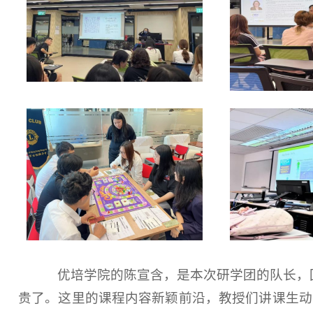
优培
学院的
陈宣含
，是本次研学团的
队长
，
贵了。这里的课程内容新颖前沿，教授们讲课生动