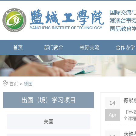
首页
部门简介
校际交流
合作办学
首页
>
德国
出国（境）学习项目
德累
14
【学校简
Apr
个课程
美国
茨维