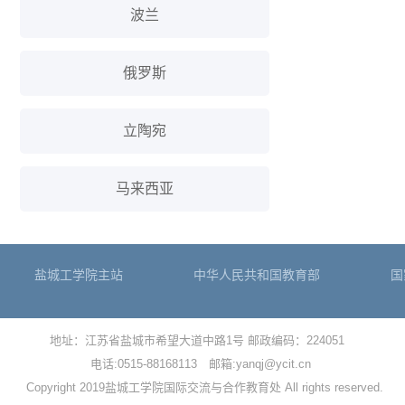
波兰
俄罗斯
立陶宛
马来西亚
盐城工学院主站
中华人民共和国教育部
国
地址：江苏省盐城市希望大道中路1号 邮政编码：224051
电话:0515-88168113 邮箱:yanqj@ycit.cn
Copyright 2019盐城工学院国际交流与合作教育处 All rights reserved.