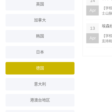
14
英国
【学校
Apr
士山脉
加拿大
埃森
13
【学校
韩国
Apr
支持和
日本
德国
意大利
港澳台地区